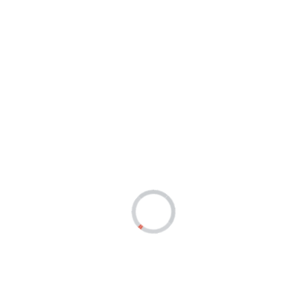
ុតសុពលភាព (យ៉ាងហោច ៣ខែ មុនថ្ងៃ​ផុតសុពលភាព)
ែ ឬ របាយការណ៍​ធនាគារ ឬ កិច្ចសន្យា​ការងារ)
នាក់នៅ ឬ លិខិត​បញ្ជាក់​ទីលំនៅ​ចេញ​ដោយ​សាលា​សង្កាត់)