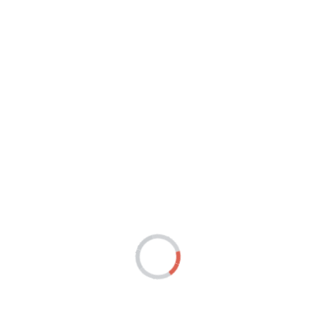
៊ីង ភីអិលស៊ី និងបុត្រសម្ព័ន្ធ បានរៀបចំនិងចូលរួម កម្មវិធីបរិច្ចាគឈាម សង្គ្រ
ាក់ ក្នុងគោលបំណងប្រមូលឈាមដោយស្ម័គ្រចិត្តជូនដល់មជ្ឈមណ្ឌលជាតិផ្តល់ឈាមដ